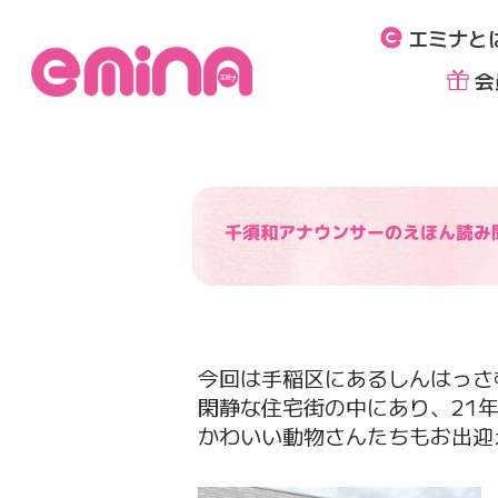
内
エミナと
容
を
会
ス
キ
ッ
プ
千須和アナウンサーのえほん読み
今回は手稲区にあるしんはっさ
閑静な住宅街の中にあり、21
かわいい動物さんたちもお出迎