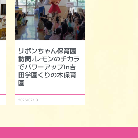
リボンちゃん保育園
訪問♪レモンのチカラ
でパワーアップin吉
田学園くりの木保育
園
2026/07/18