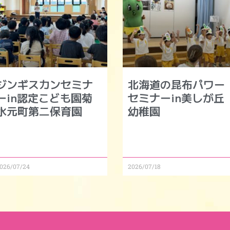
ジンギスカンセミナ
北海道の昆布パワー
ーin認定こども園菊
セミナーin美しが丘
水元町第二保育園
幼稚園
026/07/24
2026/07/18