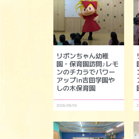
リボンちゃん幼稚
園・保育園訪問♪レモ
ンのチカラでパワー
アップin吉田学園や
しの木保育園
2026/08/03
2