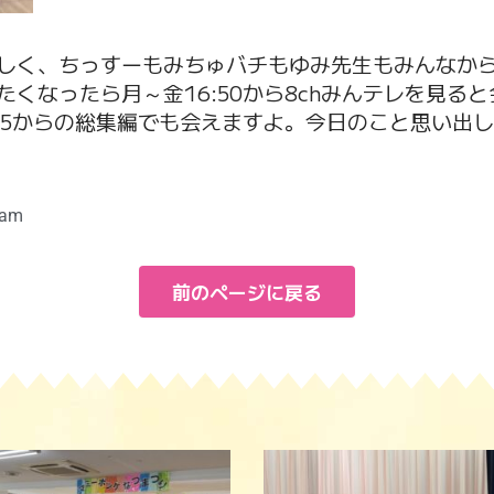
しく、ちっすーもみちゅバチもゆみ先生もみんなか
くなったら月～金16:50から8chみんテレを見る
:25からの総集編でも会えますよ。今日のこと思い出
 am
前のページに戻る