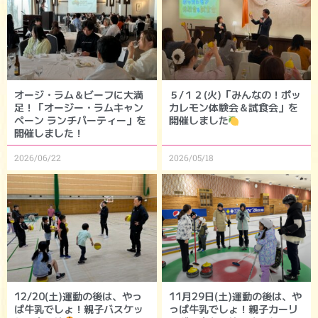
オージ・ラム＆ビーフに大満
５/１２(火)「みんなの！ポッ
足！「オージー・ラムキャン
カレモン体験会＆試食会」を
ペーン ランチパーティー」を
開催しました
開催しました！
2026/06/22
2026/05/18
12/20(土)運動の後は、やっ
11月29日(土)運動の後は、や
ぱ牛乳でしょ！親子バスケッ
っぱ牛乳でしょ！親子カーリ