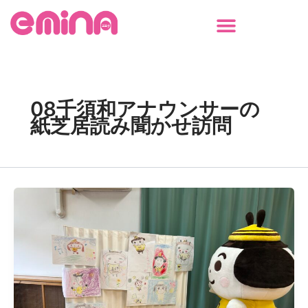
内
容
を
ス
キ
ッ
08千須和アナウンサーの
プ
紙芝居読み聞かせ訪問