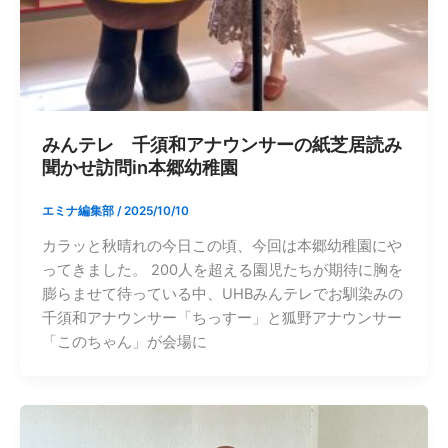
みんテレ 千須和アナウンサーの紙芝居読み
聞かせ訪問in本郷幼稚園
エミナ編集部
/
2025/10/10
カラッと秋晴れの今日この頃、今回は本郷幼稚園にや
ってきました。 200人を超える園児たちが期待に胸を
膨らませて待っている中、UHBみんテレでお馴染みの
千須和アナウンサー「ちっすー」と狐野アナウンサー
「このちゃん」が会場に