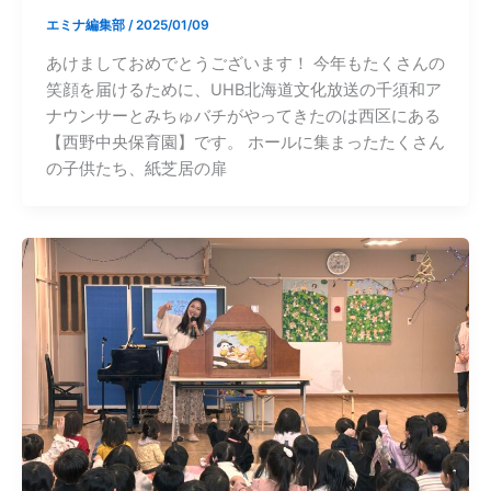
エミナ編集部
/
2025/01/09
あけましておめでとうございます！ 今年もたくさんの
笑顔を届けるために、UHB北海道文化放送の千須和ア
ナウンサーとみちゅバチがやってきたのは西区にある
【西野中央保育園】です。 ホールに集まったたくさん
の子供たち、紙芝居の扉