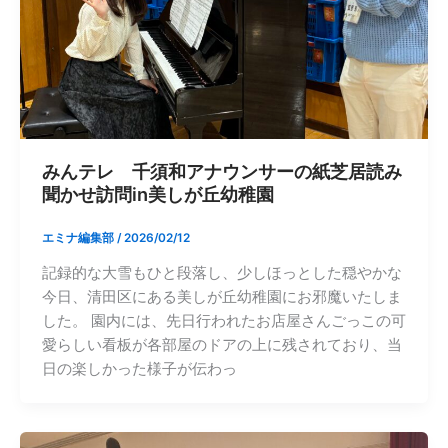
みんテレ 千須和アナウンサーの紙芝居読み
聞かせ訪問in美しが丘幼稚園
エミナ編集部
/
2026/02/12
記録的な大雪もひと段落し、少しほっとした穏やかな
今日、清田区にある美しが丘幼稚園にお邪魔いたしま
した。 園内には、先日行われたお店屋さんごっこの可
愛らしい看板が各部屋のドアの上に残されており、当
日の楽しかった様子が伝わっ