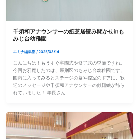
千須和アナウンサーの紙芝居読み聞かせinも
みじ台幼稚園
エミナ編集部
/
2025/03/14
こんにちは！もうすぐ卒園式や修了式の季節ですね。
今回お邪魔したのは、厚別区のもみじ台幼稚園です。
園内に入ってみるとステージの幕や控室のドアに、歓
迎のメッセージや千須和アナウンサーの似顔絵が飾ら
れていました！ 年長さん