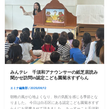
みんテレ 千須和アナウンサーの紙芝居読み
聞かせ訪問in認定こども園菊水すずらん
エミナ編集部
/
2025/09/12
朝晩の風が心地よくなり、秋の気配を感じる季節とな
りました。 今日は白石区にある認定こども園菊水すず
らんにお邪魔させて頂きました。 ちっすーこと千須和