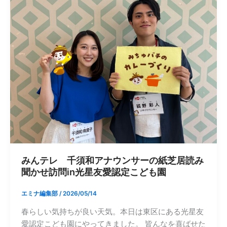
みんテレ 千須和アナウンサーの紙芝居読み
聞かせ訪問in光星友愛認定こども園
エミナ編集部
/
2026/05/14
春らしい気持ちが良い天気。本日は東区にある光星友
愛認定こども園にやってきました。 皆んなを喜ばせた