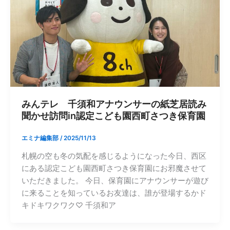
みんテレ 千須和アナウンサーの紙芝居読み
聞かせ訪問in認定こども園西町さつき保育園
エミナ編集部
/
2025/11/13
札幌の空も冬の気配を感じるようになった今日、西区
にある認定こども園西町さつき保育園にお邪魔させて
いただきました。 今日、保育園にアナウンサーが遊び
に来ることを知っているお友達は、誰が登場するかド
キドキワクワク♡ 千須和ア