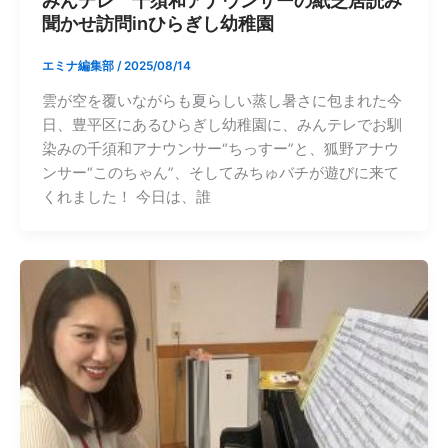
聞かせ訪問inひらぎし幼稚園
エミナ編集部
/
2025/08/14
雲が空を覆いながらも夏らしい蒸し暑さに包まれた今
日、豊平区にあるひらぎし幼稚園に、みんテレでお馴
染みの千須和アナウンサー“ちっすー”と、狐野アナウ
ンサー“このちゃん”、そしてみちゅバチが遊びに来て
くれました！ 今日は、誰