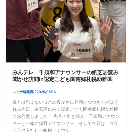
みんテレ 千須和アナウンサーの紙芝居読み
聞かせ訪問in認定こども園南郷札幌幼稚園
エミナ編集部
/
2025/05/16
春とは思えないほどの暖かさに戸惑いつつも心がほぐ
れる今日、白石区にある認定こども園南郷札幌幼稚園
にお邪魔しました！ 先月に引き続き、千須和アナウン
サーと一緒に狐野アナウンサー、そして今日は、今年
４月に入社した板橋アナウン