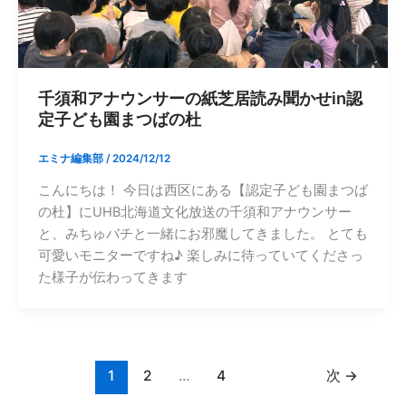
千須和アナウンサーの紙芝居読み聞かせin認
定子ども園まつばの杜
エミナ編集部
/
2024/12/12
こんにちは！ 今日は西区にある【認定子ども園まつば
の杜】にUHB北海道文化放送の千須和アナウンサー
と、みちゅバチと一緒にお邪魔してきました。 とても
可愛いモニターですね♪ 楽しみに待っていてくださっ
た様子が伝わってきます
1
2
…
4
次
→