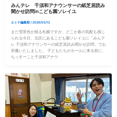
みんテレ 千須和アナウンサーの紙芝居読み
聞かせ訪問inこども園ソレイユ
エミナ編集部
/
2026/03/12
まだ雪景色が残る札幌ですが、どこか春の気配も感じ
られる今日、北区にあるこども園ソレイユに「みんテ
レ 千須和アナウンサーの紙芝居読み聞かせ訪問」でお
邪魔いたしました。 子どもたちがホールに来る前に、
ちっすーこと千須和アナウ