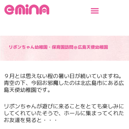
内
容
を
ス
キ
ッ
プ
リボンちゃん幼稚園・保育園訪問＠広島天使幼稚園
９月とは思えない程の暑い日が続いていますね。
青空の下、今回お邪魔したのは北広島市にある広
島天使幼稚園です。
リボンちゃんが遊びに来ることをとても楽しみに
してくれていたそうで、ホールに集まってくれた
お友達を見ると・・・