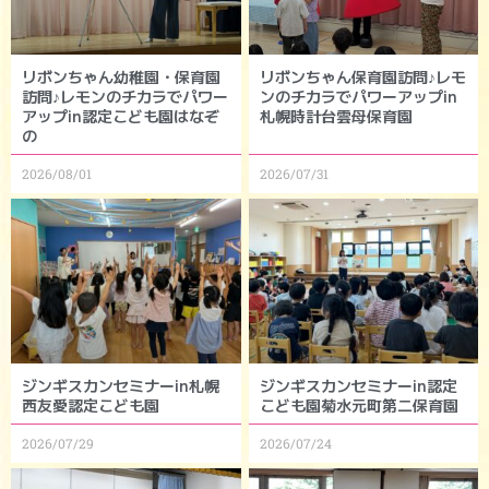
リボンちゃん幼稚園・保育園
リボンちゃん保育園訪問♪レモ
訪問♪レモンのチカラでパワー
ンのチカラでパワーアップin
アップin認定こども園はなぞ
札幌時計台雲母保育園
の
2026/08/01
2026/07/31
ジンギスカンセミナーin札幌
ジンギスカンセミナーin認定
西友愛認定こども園
こども園菊水元町第二保育園
2026/07/29
2026/07/24