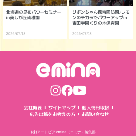
北海道の昆布パワーセミナー
リボンちゃん保育園訪問♪レモ
in美しが丘幼稚園
ンのチカラでパワーアップin
吉田学園くりの木保育園
2026/07/18
2026/07/18
会社概要
サイトマップ
個人情報取扱
広告出稿をお考えの方
お問い合わせ
(株)アートピア emina（エミナ）編集部