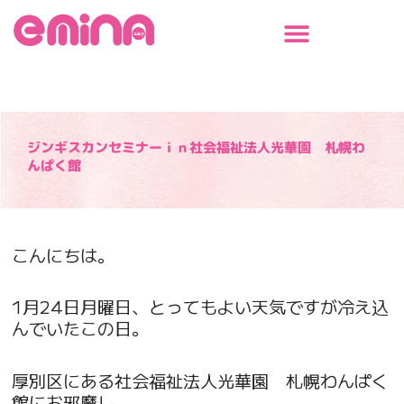
内
容
を
ス
キ
ッ
プ
ジンギスカンセミナーｉｎ社会福祉法人光華園 札幌わ
んぱく館
こんにちは。
1月24日月曜日、とってもよい天気ですが冷え込
んでいたこの日。
厚別区にある社会福祉法人光華園 札幌わんぱく
館にお邪魔し、