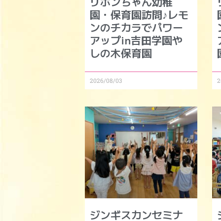
リボンちゃん幼稚
園・保育園訪問♪レモ
ンのチカラでパワー
アップin吉田学園や
しの木保育園
2026/08/03
2
ジンギスカンセミナ