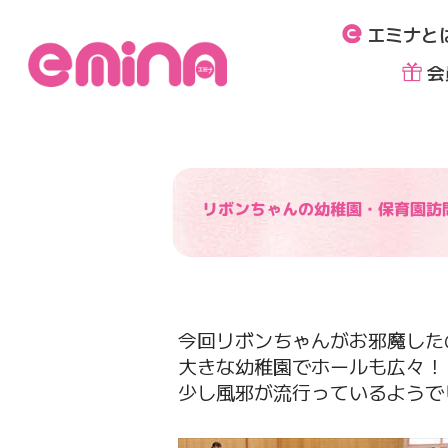
内
エミナと
容
を
会
ス
キ
ッ
プ
リボンちゃんの幼稚園・保育園訪
今回リボンちゃんがお邪魔した
大きな幼稚園でホールも広々！
少し風邪が流行っているようで