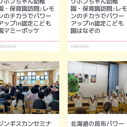
リボンちゃん幼稚
リボンちゃん幼稚
園・保育園訪問♪レモ
園・保育園訪問♪レ
ンのチカラでパワー
ンのチカラでパワー
アップin認定こども
アップin認定こども
園マミーポッケ
園はなぞの
026/08/01
2026/08/01
ジンギスカンセミナ
北海道の昆布パワー