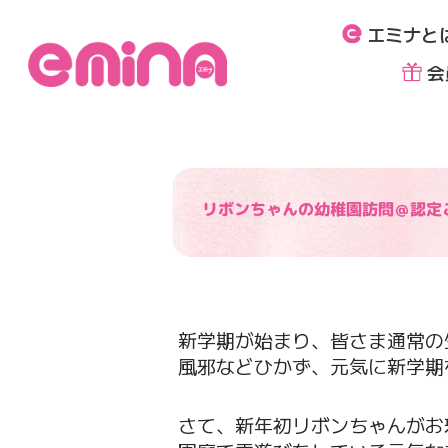
内
エミナと
容
を
会
ス
キ
ッ
プ
リボンちゃんの幼稚園訪問＠認定
新学期が始まり、皆さま通常の
風邪などひかず、元気に新学期
さて、新年初リボンちゃんがお