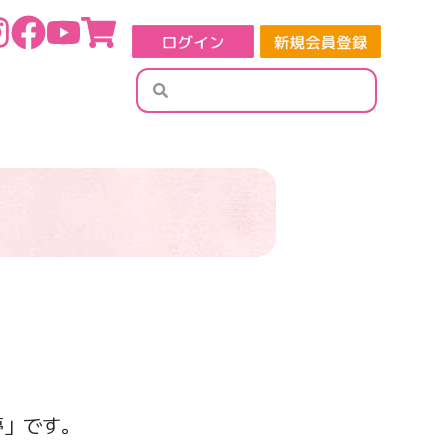
検
検
索
索
夢」です。