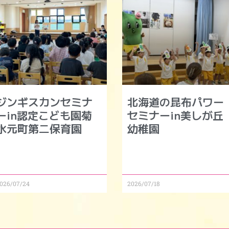
ジンギスカンセミナ
北海道の昆布パワー
ーin認定こども園菊
セミナーin美しが丘
水元町第二保育園
幼稚園
026/07/24
2026/07/18