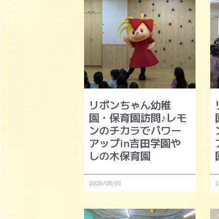
リボンちゃん幼稚
園・保育園訪問♪レモ
ンのチカラでパワー
アップin吉田学園や
しの木保育園
2026/08/03
2