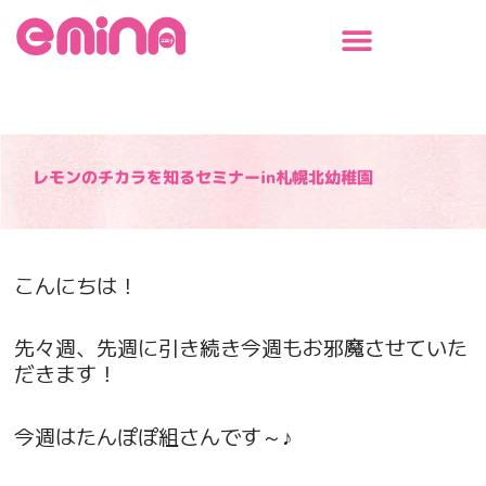
内
容
を
ス
キ
ッ
プ
レモンのチカラを知るセミナーin札幌北幼稚園
こんにちは！
先々週、先週に引き続き今週もお邪魔させていた
だきます！
今週はたんぽぽ組さんです～♪