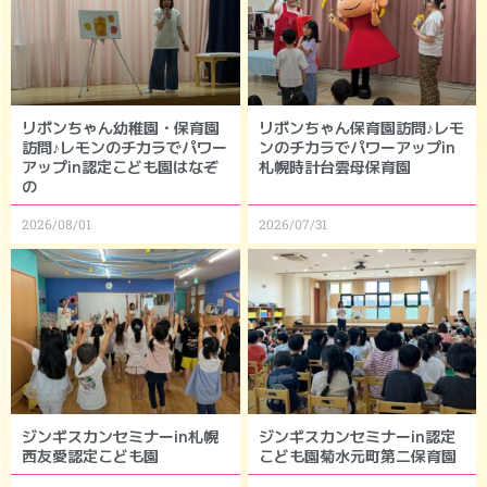
リボンちゃん幼稚園・保育園
リボンちゃん保育園訪問♪レモ
訪問♪レモンのチカラでパワー
ンのチカラでパワーアップin
アップin認定こども園はなぞ
札幌時計台雲母保育園
の
2026/08/01
2026/07/31
ジンギスカンセミナーin札幌
ジンギスカンセミナーin認定
西友愛認定こども園
こども園菊水元町第二保育園