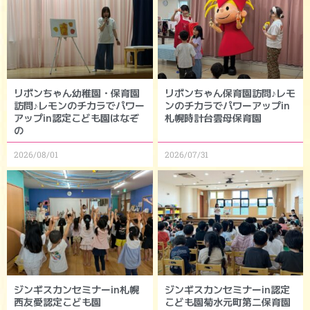
リボンちゃん幼稚園・保育園
リボンちゃん保育園訪問♪レモ
訪問♪レモンのチカラでパワー
ンのチカラでパワーアップin
アップin認定こども園はなぞ
札幌時計台雲母保育園
の
2026/08/01
2026/07/31
ジンギスカンセミナーin札幌
ジンギスカンセミナーin認定
西友愛認定こども園
こども園菊水元町第二保育園