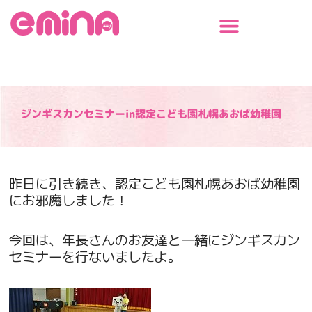
内
容
を
ス
キ
ッ
プ
ジンギスカンセミナーin認定こども園札幌あおば幼稚園
昨日に引き続き、認定こども園札幌あおば幼稚園
にお邪魔しました！
今回は、年長さんのお友達と一緒にジンギスカン
セミナーを行ないましたよ。