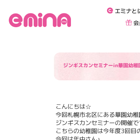
内
エミナと
容
を
会
ス
キ
ッ
プ
ジンギスカンセミナーin華園幼稚
こんにちは☆
今回札幌市北区にある華園幼稚
ジンギスカンセミナーの開催で
こちらの幼稚園は今年度3回目
今回は年中さん♪