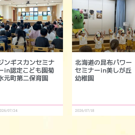
ジンギスカンセミナ
北海道の昆布パワー
ーin認定こども園菊
セミナーin美しが丘
水元町第二保育園
幼稚園
026/07/24
2026/07/18