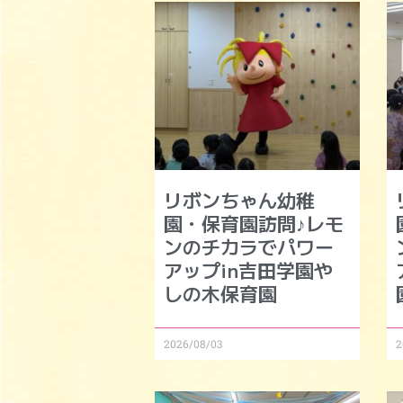
リボンちゃん幼稚
園・保育園訪問♪レモ
ンのチカラでパワー
アップin吉田学園や
しの木保育園
2026/08/03
2