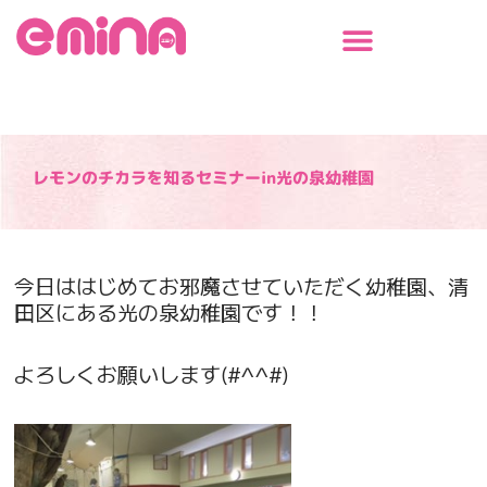
内
容
を
ス
キ
ッ
プ
レモンのチカラを知るセミナーin光の泉幼稚園
今日ははじめてお邪魔させていただく幼稚園、清
田区にある光の泉幼稚園です！！
よろしくお願いします(#^^#)