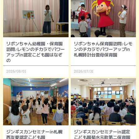
リボンちゃん幼稚園・保育園
リボンちゃん保育園訪問♪レモ
訪問♪レモンのチカラでパワー
ンのチカラでパワーアップin
アップin認定こども園はなぞ
札幌時計台雲母保育園
の
2026/08/01
2026/07/31
ジンギスカンセミナーin札幌
ジンギスカンセミナーin認定
西友愛認定こども園
こども園菊水元町第二保育園