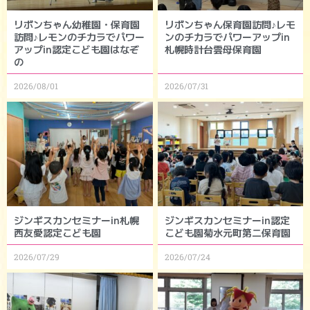
リボンちゃん幼稚園・保育園
リボンちゃん保育園訪問♪レモ
訪問♪レモンのチカラでパワー
ンのチカラでパワーアップin
アップin認定こども園はなぞ
札幌時計台雲母保育園
の
2026/08/01
2026/07/31
ジンギスカンセミナーin札幌
ジンギスカンセミナーin認定
西友愛認定こども園
こども園菊水元町第二保育園
2026/07/29
2026/07/24