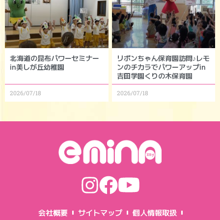
北海道の昆布パワーセミナー
リボンちゃん保育園訪問♪レモ
in美しが丘幼稚園
ンのチカラでパワーアップin
吉田学園くりの木保育園
2026/07/18
2026/07/18
会社概要
サイトマップ
個人情報取扱