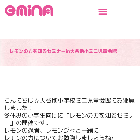
内
容
を
ス
キ
ッ
プ
レモンの力を知るセミナーin大谷地小ミニ児童会館
こんにちは☆大谷地小学校ミニ児童会館にお邪魔
しました！
冬休みの小学生向けに『レモンの力を知るセミナ
ー』の開催です。
レモンの忍者、レモンジャと一緒に
レモンの力についてお勉強しましょうね♪