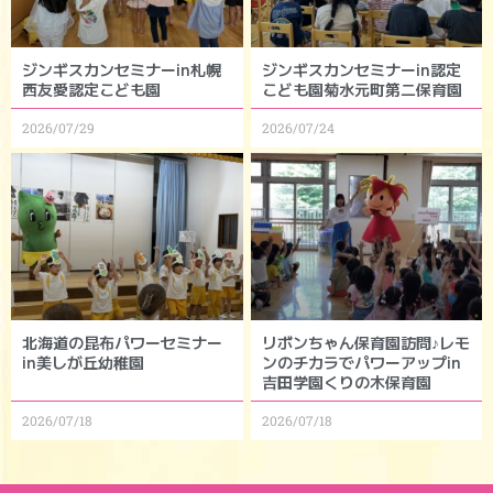
ジンギスカンセミナーin札幌
ジンギスカンセミナーin認定
西友愛認定こども園
こども園菊水元町第二保育園
2026/07/29
2026/07/24
北海道の昆布パワーセミナー
リボンちゃん保育園訪問♪レモ
in美しが丘幼稚園
ンのチカラでパワーアップin
吉田学園くりの木保育園
2026/07/18
2026/07/18