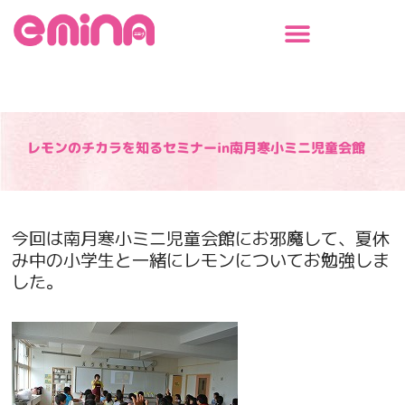
内
容
を
ス
キ
ッ
プ
レモンのチカラを知るセミナーin南月寒小ミニ児童会館
今回は南月寒小ミニ児童会館にお邪魔して、夏休
み中の小学生と一緒にレモンについてお勉強しま
した。