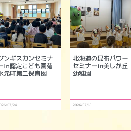
ジンギスカンセミナ
北海道の昆布パワー
ーin認定こども園菊
セミナーin美しが丘
水元町第二保育園
幼稚園
026/07/24
2026/07/18