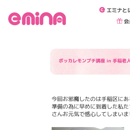
内
エミナと
容
を
会
ス
キ
ッ
プ
ポッカレモンプチ講座 in 手稲老
今回お邪魔したのは手稲区にあ
準備の為に早めに到着した私た
さんお元気で感心してしまいま