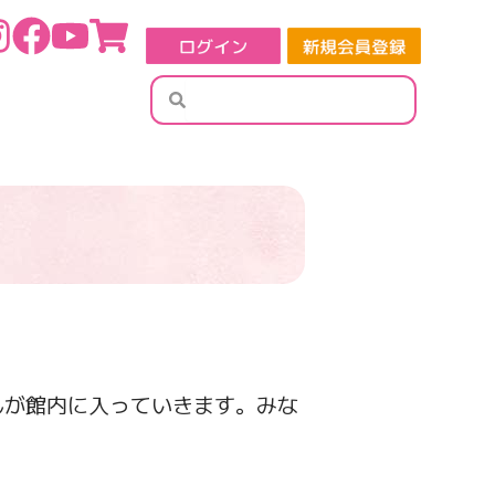
検
検
索
索
んが館内に入っていきます。みな