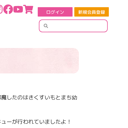
検
検
索
索
邪魔したのはきくすいもとまち幼
キューが行われていましたよ！