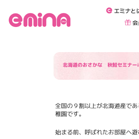
内
エミナと
容
を
会
ス
キ
ッ
プ
北海道のおさかな 秋鮭セミナー
全国の９割以上が北海道産であ
稚園です。
始まる前、呼ばれたお部屋へ遊