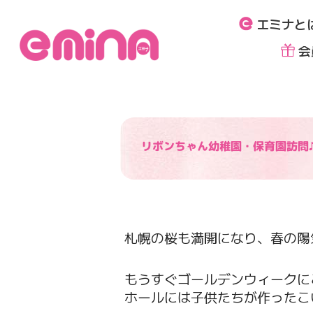
内
エミナと
容
を
会
ス
キ
ッ
プ
リボンちゃん幼稚園・保育園訪問
札幌の桜も満開になり、春の陽
もうすぐゴールデンウィークに
ホールには子供たちが作ったこ