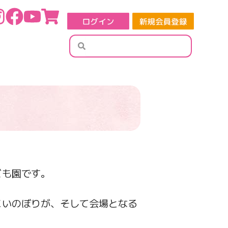
検
検
索
索
ども園です。
こいのぼりが、そして会場となる