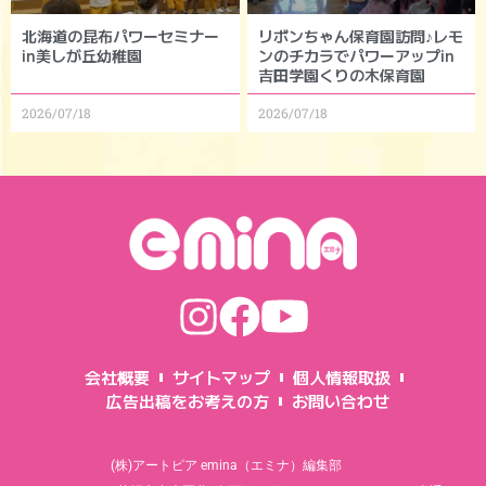
北海道の昆布パワーセミナー
リボンちゃん保育園訪問♪レモ
in美しが丘幼稚園
ンのチカラでパワーアップin
吉田学園くりの木保育園
2026/07/18
2026/07/18
会社概要
サイトマップ
個人情報取扱
広告出稿をお考えの方
お問い合わせ
(株)アートピア emina（エミナ）編集部