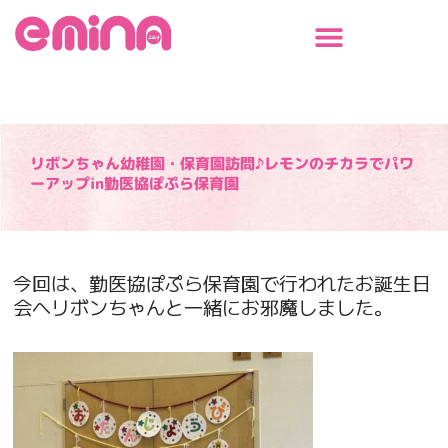
内
容
を
ス
キ
ッ
プ
リボンちゃん幼稚園・保育園訪問♪レモンのチカラでパワ
ーアップin勤医協ぽぷら保育園
今回は、勤医協ぽぷら保育園で行われたお誕生日
会へリボンちゃんと一緒にお邪魔しました。