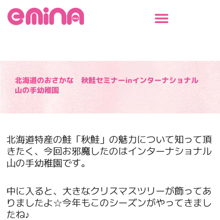
内
容
を
ス
キ
ッ
プ
北海道のおさかな 秋鮭セミナーinインターナショナル
山の手幼稚園
北海道特産の鮭「秋鮭」の魅力について知って頂
きたく、今回お邪魔したのはインターナショナル
山の手幼稚園です。
中に入ると、大きなクリスマスツリーが飾ってあ
りましたよ☆今年もこのシーズンがやってきまし
たね♪