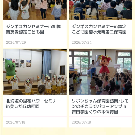
ジンギスカンセミナーin札幌
ジンギスカンセミナーin認定
西友愛認定こども園
こども園菊水元町第二保育園
2026/07/29
2026/07/24
北海道の昆布パワーセミナー
リボンちゃん保育園訪問♪レモ
in美しが丘幼稚園
ンのチカラでパワーアップin
吉田学園くりの木保育園
2026/07/18
2026/07/18