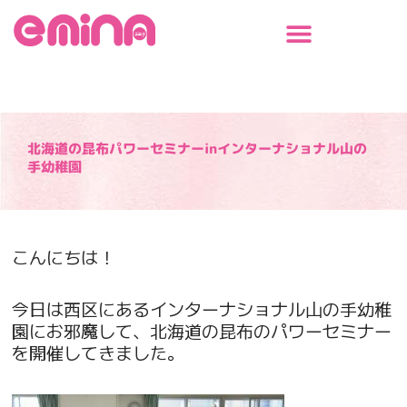
内
容
を
ス
キ
ッ
プ
北海道の昆布パワーセミナーinインターナショナル山の
手幼稚園
こんにちは！
今日は西区にあるインターナショナル山の手幼稚
園にお邪魔して、北海道の昆布のパワーセミナー
を開催してきました。