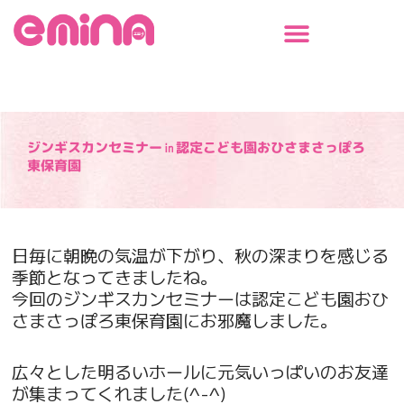
内
容
を
ス
キ
ッ
プ
ジンギスカンセミナー㏌認定こども園おひさまさっぽろ
東保育園
日毎に朝晩の気温が下がり、秋の深まりを感じる
季節となってきましたね。
今回のジンギスカンセミナーは認定こども園おひ
さまさっぽろ東保育園にお邪魔しました。
広々とした明るいホールに元気いっぱいのお友達
が集まってくれました(^-^)