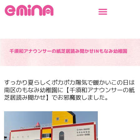
内
容
を
ス
キ
ッ
プ
千須和アナウンサーの紙芝居読み聞かせINもなみ幼稚園
すっかり夏らしくポカポカ陽気で暖かいこの日は
南区のもなみ幼稚園に【千須和アナウンサーの紙
芝居読み聞かせ】でお邪魔致しました。