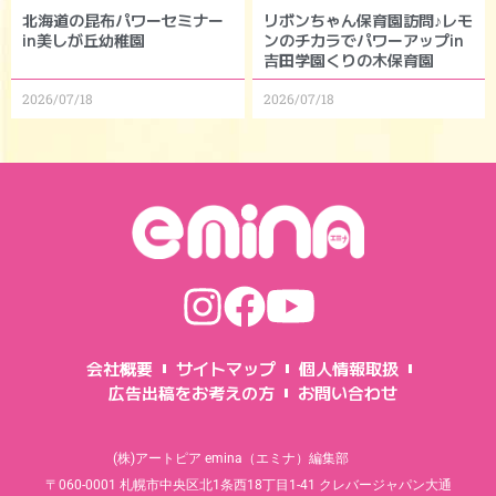
北海道の昆布パワーセミナー
リボンちゃん保育園訪問♪レモ
in美しが丘幼稚園
ンのチカラでパワーアップin
吉田学園くりの木保育園
2026/07/18
2026/07/18
会社概要
サイトマップ
個人情報取扱
広告出稿をお考えの方
お問い合わせ
(株)アートピア emina（エミナ）編集部
〒060-0001 札幌市中央区北1条西18丁目1-41 クレバージャパン大通