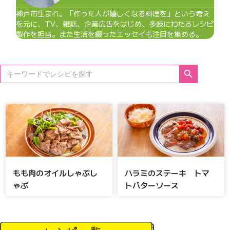
神戸市生まれ。「作った人が嬉しくなる料理を」という考え
を元に、TV、雑誌、企業広告をはじめ、多岐にわたるレシピ
製作を担当。また生活を綴ったエッセイも注目を集める。
Search Button
Search
for:
もも肉のオイルしゃぶし
ハラミのステーキ トマ
ゃぶ
トバターソース