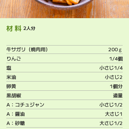
材料
2人分
牛サガリ（焼肉用）
200ｇ
りんご
1/4個
塩
小さじ1/4
米油
小さじ2
卵黄
1個分
黒胡椒
適量
A：コチュジャン
小さじ1/2
A：醤油
大さじ1
A：砂糖
大さじ1/2