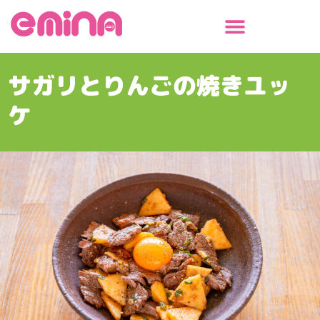
内
容
を
ス
サガリとりんごの焼きユッ
キ
ッ
ケ
プ