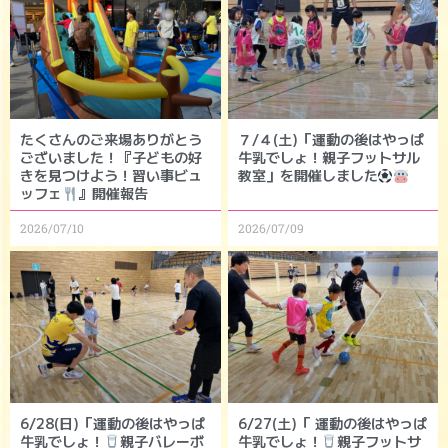
たくさんのご来場ありがとう
７/４(土)「運動の後はやっぱ
ございました！『子どもの好
牛乳でしょ！親子フットサル
きを見つけよう！習い事ビュ
教室」を開催しました
ッフェ
』開催報告
2026/07/10
2026/07/09
6/28(日)「運動の後はやっぱ
6/27(土)「 運動の後はやっぱ
牛乳でしょ！
親子バレーボ
牛乳でしょ！
親子フットサ