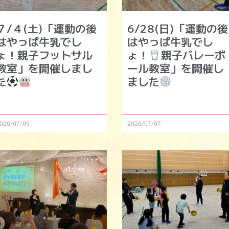
７/４(土)「運動の後
6/28(日)「運動の後
はやっぱ牛乳でし
はやっぱ牛乳でし
ょ！親子フットサル
ょ！
親子バレーボ
教室」を開催しまし
ール教室」を開催し
た
ました
026/07/09
2026/07/07