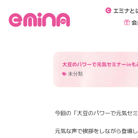
内
エミナと
容
を
会
ス
キ
ッ
プ
大豆のパワーで元気セミナーinも
未分類
今回の「大豆のパワーで元気セミ
元気な声で挨拶をしながら登場し