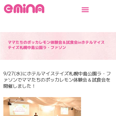
内
容
を
ス
キ
ッ
プ
ママたちのポッカレモン体験会＆試食会inホテルマイス
テイズ札幌中島公園ラ・ファソン
9/27(水)にホテルマイステイズ札幌中島公園ラ・フ
ァソンでママたちのポッカレモン体験会＆試食会を
開催しました！