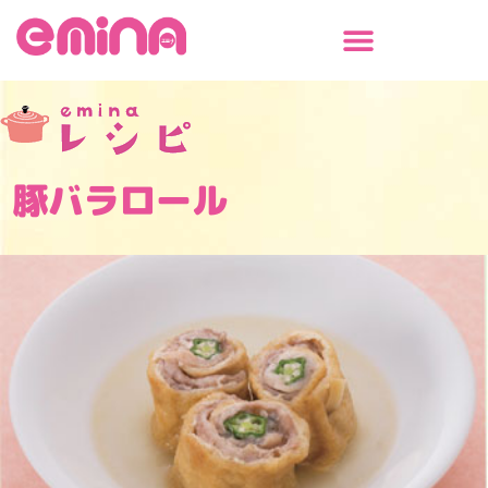
内
容
を
ス
キ
ッ
プ
豚バラロール