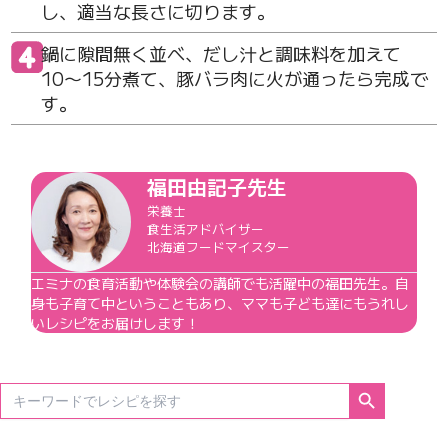
し、適当な長さに切ります。
鍋に隙間無く並べ、だし汁と調味料を加えて
10〜15分煮て、豚バラ肉に火が通ったら完成で
す。
福田由記子先生
栄養士
食生活アドバイザー
北海道フードマイスター
エミナの食育活動や体験会の講師でも活躍中の福田先生。自
身も子育て中ということもあり、ママも子ども達にもうれし
いレシピをお届けします！
Search Button
Search
for: