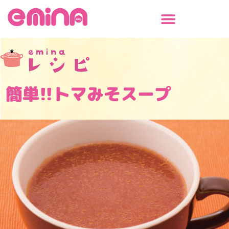
内
容
を
ス
キ
ッ
プ
簡単!!トマみそスープ