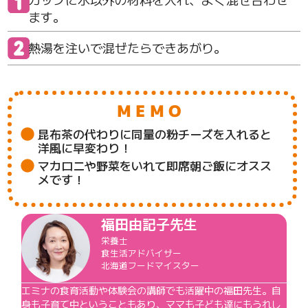
ます。
熱湯を注いで混ぜたらできあがり。
MEMO
昆布茶の代わりに同量の粉チーズを入れると
洋風に早変わり！
マカロニや野菜をいれて即席朝ご飯にオスス
メです！
福田由記子先生
栄養士
食生活アドバイザー
北海道フードマイスター
エミナの食育活動や体験会の講師でも活躍中の福田先生。自
身も子育て中ということもあり、ママも子ども達にもうれし