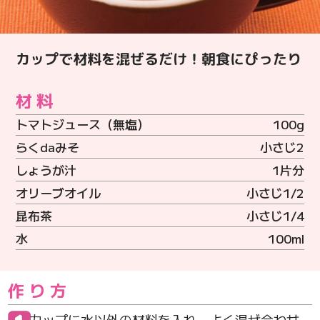
カップで材料を混ぜるだけ！朝食にぴったり
材料
トマトジュース（無塩）
100g
らくdaみそ
小さじ2
しょうが汁
1片分
オリーブオイル
小さじ1/2
昆布茶
小さじ1/4
水
100ml
作り方
カップに水以外の材料を入れ、よく混ぜ合わせ