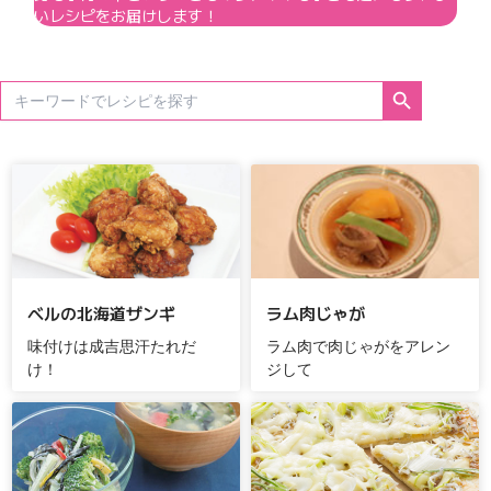
いレシピをお届けします！
Search Button
Search
for:
ベルの北海道ザンギ
ラム肉じゃが
味付けは成吉思汗たれだ
ラム肉で肉じゃがをアレン
け！
ジして