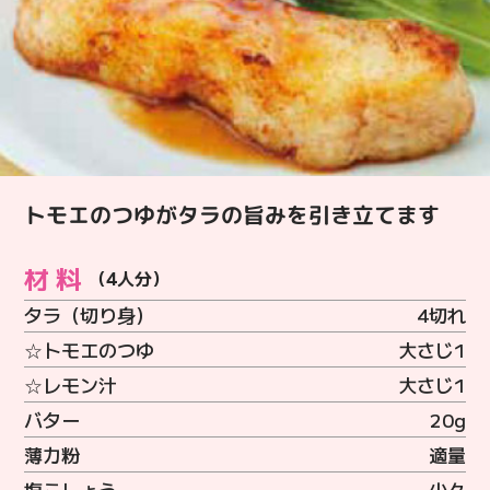
トモエのつゆがタラの旨みを引き立てます
材料
（4人分）
タラ（切り身）
4切れ
☆トモエのつゆ
大さじ1
☆レモン汁
大さじ1
バター
20g
薄力粉
適量
塩こしょう
少々