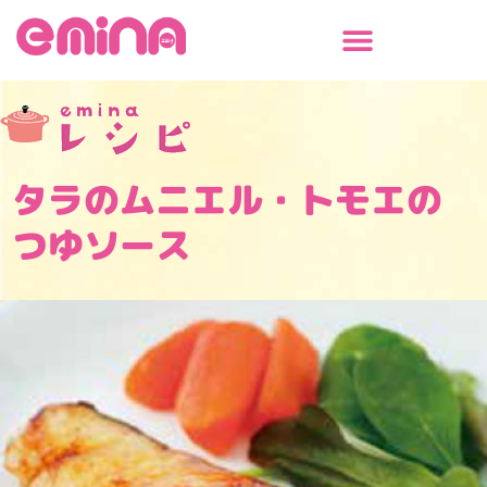
内
容
を
ス
キ
ッ
プ
タラのムニエル・トモエの
つゆソース