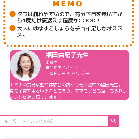
MEMO
タラは崩れやすいので、充分下目を焼いてか
ら1度だけ裏返えす程度がGOOD！
大人にはゆずこしょうをチョイ足しがオスス
メ。
福田由記子先生
栄養士
食生活アドバイザー
北海道フードマイスター
エミナの食育活動や体験会の講師でも活躍中の福田先生。自
身も子育て中ということもあり、ママも子ども達にもうれし
いレシピをお届けします！
Search Button
Search
for: