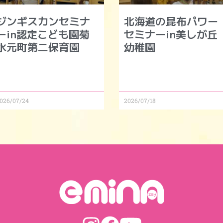
ジンギスカンセミナ
北海道の昆布パワー
ーin認定こども園菊
セミナーin美しが丘
水元町第二保育園
幼稚園
026/07/24
2026/07/18