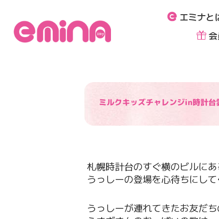
内
エミナと
容
を
会
ス
キ
ッ
プ
ミルクキッズチャレンジin時計台
札幌時計台のすぐ横のビルにあ
うっしーの登場を心待ちにして
うっしーが連れてきたお友だち