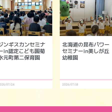
ジンギスカンセミナ
北海道の昆布パワー
ーin認定こども園菊
セミナーin美しが丘
水元町第二保育園
幼稚園
026/07/24
2026/07/18