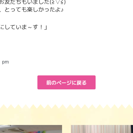
友だちもいました(≧▽≦)
、とっても楽しかったよ♪
にしていま～す！」
1 pm
前のページに戻る