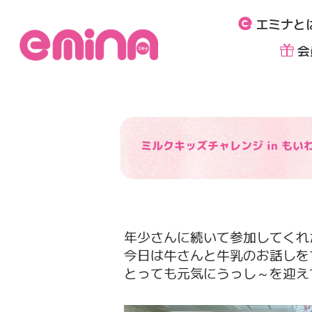
内
エミナと
容
を
会
ス
キ
ッ
プ
ミルクキッズチャレンジ in も
年少さんに続いて参加してくれ
今日は牛さんと牛乳のお話しを
とっても元気にうっし～を迎え