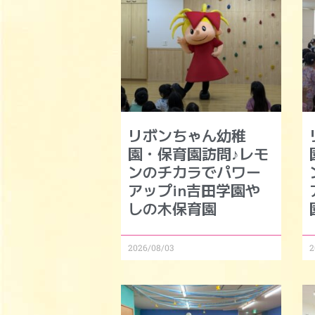
リボンちゃん幼稚
園・保育園訪問♪レモ
ンのチカラでパワー
アップin吉田学園や
しの木保育園
2026/08/03
2