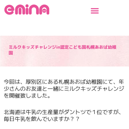
内
容
を
ス
キ
ッ
プ
ミルクキッズチャレンジin認定こども園札幌あおば幼稚
園
今回は、厚別区にある札幌あおば幼稚園にて、年
少さんのお友達と一緒にミルクキッズチャレンジ
を開催致しました。
北海道は牛乳の生産量がダントツで１位ですが、
毎日牛乳を飲んでいますか？？