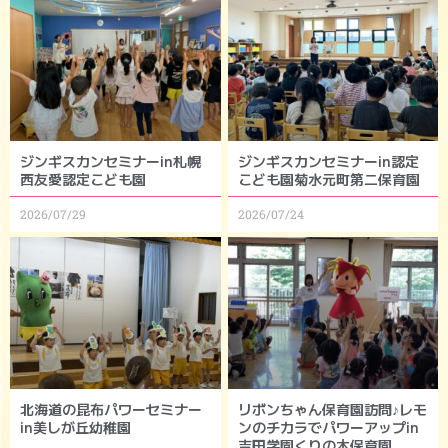
ジンギスカンセミナーin札幌
ジンギスカンセミナーin認定
西友愛認定こども園
こども園菊水元町第二保育園
2026/07/29
2026/07/24
北海道の昆布パワーセミナー
リボンちゃん保育園訪問♪レモ
in美しが丘幼稚園
ンのチカラでパワーアップin
吉田学園くりの木保育園