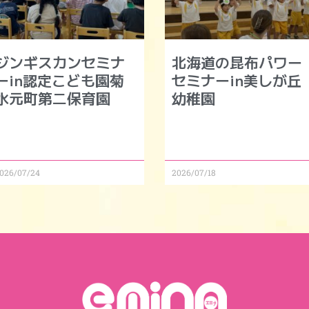
ジンギスカンセミナ
北海道の昆布パワー
ーin認定こども園菊
セミナーin美しが丘
水元町第二保育園
幼稚園
026/07/24
2026/07/18