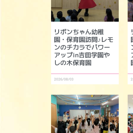
リボンちゃん幼稚
園・保育園訪問♪レモ
ンのチカラでパワー
アップin吉田学園や
しの木保育園
2026/08/03
2