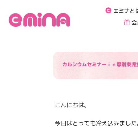
内
エミナと
容
を
会
ス
キ
ッ
プ
カルシウムセミナーｉｎ厚別東児
こんにちは。
今日はとっても冷え込みました