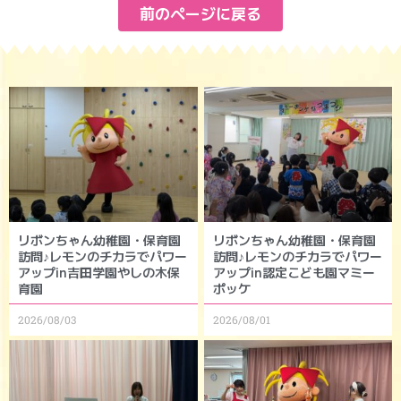
前のページに戻る
リボンちゃん幼稚園・保育園
リボンちゃん幼稚園・保育園
訪問♪レモンのチカラでパワー
訪問♪レモンのチカラでパワー
アップin吉田学園やしの木保
アップin認定こども園マミー
育園
ポッケ
2026/08/03
2026/08/01