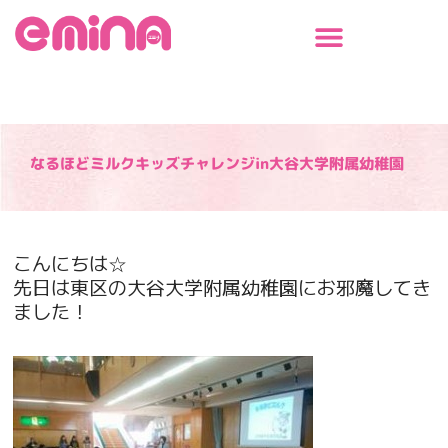
内
容
を
ス
キ
ッ
プ
なるほどミルクキッズチャレンジin大谷大学附属幼稚園
こんにちは☆
先日は東区の大谷大学附属幼稚園にお邪魔してき
ました！