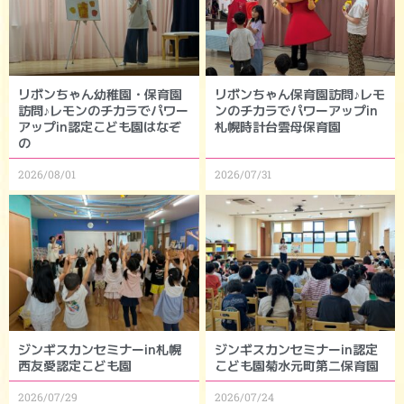
リボンちゃん幼稚園・保育園
リボンちゃん保育園訪問♪レモ
訪問♪レモンのチカラでパワー
ンのチカラでパワーアップin
アップin認定こども園はなぞ
札幌時計台雲母保育園
の
2026/08/01
2026/07/31
ジンギスカンセミナーin札幌
ジンギスカンセミナーin認定
西友愛認定こども園
こども園菊水元町第二保育園
2026/07/29
2026/07/24