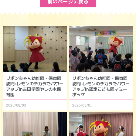
前のページに戻る
リボンちゃん幼稚園・保育園
リボンちゃん幼稚園・保育園
訪問♪レモンのチカラでパワー
訪問♪レモンのチカラでパワー
アップin吉田学園やしの木保
アップin認定こども園マミー
育園
ポッケ
2026/08/03
2026/08/01