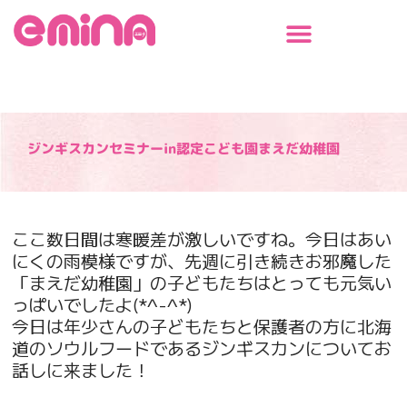
内
容
を
ス
キ
ッ
プ
ジンギスカンセミナーin認定こども園まえだ幼稚園
ここ数日間は寒暖差が激しいですね。今日はあい
にくの雨模様ですが、先週に引き続きお邪魔した
「まえだ幼稚園」の子どもたちはとっても元気い
っぱいでしたよ(*^-^*)
今日は年少さんの子どもたちと保護者の方に北海
道のソウルフードであるジンギスカンについてお
話しに来ました！