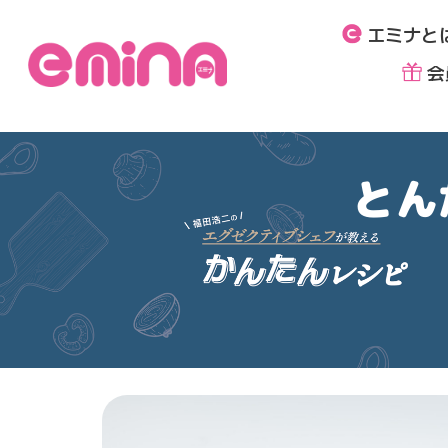
内
エミナと
容
を
会
ス
キ
ッ
プ
とん