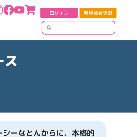
検
検
索
索
ース
ーシーなとんからに、本格的