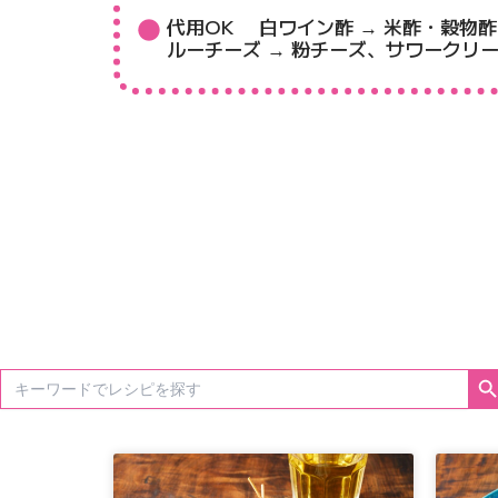
代用OK 白ワイン酢 → 米酢・穀物
ルーチーズ → 粉チーズ、サワークリー
Search 
Search
for: