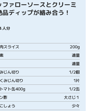
ッファローソースとクリーミ
絶品ディップが絡み合う！
４人分
肉スライス
200g
素
適量
適量
みじん切り
1/2個
くみじん切り
1片
トマト缶400g
1/2缶
ン酢
大さじ１
こしょう
少々