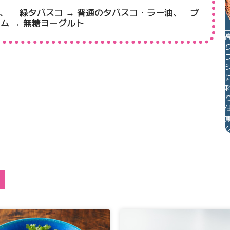
酢、 緑タバスコ → 普通のタバスコ・ラー油、 ブ
ム → 無糖ヨーグルト
Button