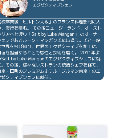
エグゼクティブシェフ
高校卒業後「ヒルトン大阪」のフランス料理部門に入
り、修行を積む。 その後ニュージーランド、オースト
ラリアへと渡り「Salt by Luke Mangan」 のオーナー
シェフであるルーク・マンガン氏に出逢う。氏と一緒
に世界を飛び回り、世界のエグゼクティブを相手に、
料理を担当することで感性と技術を磨く。 2011年よ
りSalt by Luke Manganのエグゼクティブシェフに就
任。その後、様々なレストランの統括シェフを経て、
東京・田町のプレミアムホテル「プルマン東京」のエ
グゼクティブシェフに就任。