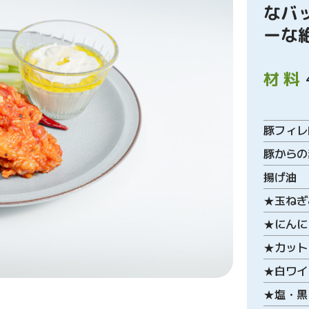
なバ
ーな
材料
豚フィレ
豚からの
揚げ油
★玉ねぎ
★にんに
★カット
★白ワイ
★塩・黒