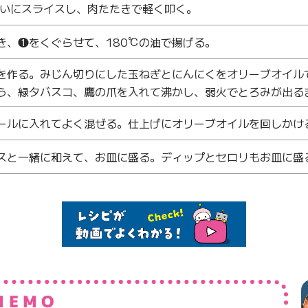
らいにスライスし、肉たたきで軽く叩く。
き、❶をくぐらせて、180℃の油で揚げる。
を作る。みじん切りにした玉ねぎとにんにくをオリーブオイル
う、緑タバスコ、鷹の爪を入れて沸かし、弱火でとろみが出る
ールに入れてよく混ぜる。仕上げにオリーブオイルを回しかけ
スと一緒に和えて、お皿に盛る。ディップとセロリもお皿に盛
MEMO