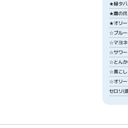
★緑タバ
★鷹の爪
★オリー
☆ブルー
☆マヨネ
☆サワー
☆とんか
☆黒こし
☆オリー
セロリ(