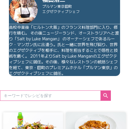
プルマン東京田町
エグゼクティブシェフ
高校卒業後「ヒルトン大阪」のフランス料理部門に入り、修
行を積む。 その後ニュージーランド、オーストラリアへと渡
り「Salt by Luke Mangan」 のオーナーシェフであるルー
ク・マンガン氏に出逢う。氏と一緒に世界を飛び回り、世界
のエグゼクティブを相手に、料理を担当することで感性と技
術を磨く。 2011年よりSalt by Luke Manganのエグゼクテ
ィブシェフに就任。その後、様々なレストランの統括シェフ
を経て、東京・田町のプレミアムホテル「プルマン東京」の
エグゼクティブシェフに就任。
Search Button
Search
for: