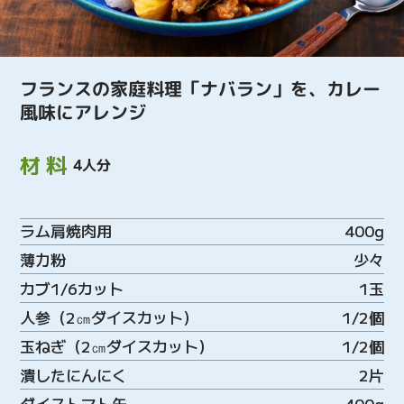
フランスの家庭料理「ナバラン」を、カレー
風味にアレンジ
材料
4人分
ラム肩焼肉用
400g
薄力粉
少々
カブ1/6カット
1玉
人参（2㎝ダイスカット）
1/2個
玉ねぎ（2㎝ダイスカット）
1/2個
潰したにんにく
2片
ダイストマト缶
400g