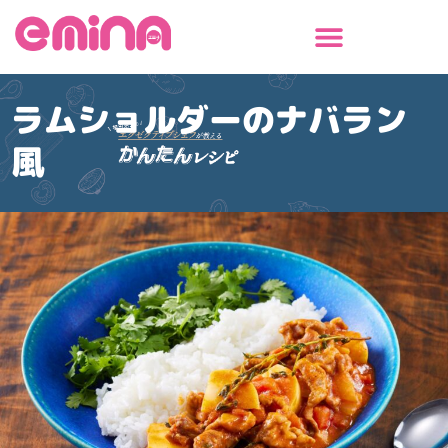
内
容
を
ス
ラムショルダーのナバラン
キ
ッ
風
プ