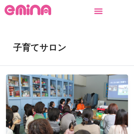
内
容
を
ス
キ
ッ
子育てサロン
プ