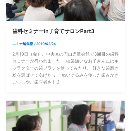
歯科セミナーin子育てサロンPart3
エミナ編集部
/
2010/02/24
2月19日（金）、中央区の円山児童会館で3回目の歯科
セミナーが行われました。 虫歯嫌いなお子さんにはキ
ャラクターの歯ブラシを使ってみたり、 好きな歯磨き
粉を選ばせてあげたり、 ぬいぐるみを使った歯みがき
ごっこや、歯医者さ […]