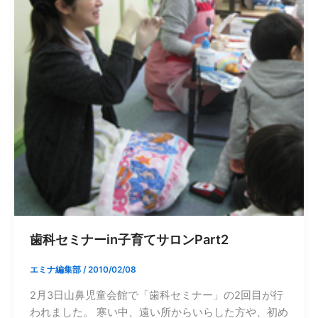
歯科セミナーin子育てサロンPart2
エミナ編集部
/
2010/02/08
2月3日山鼻児童会館で「歯科セミナー」の2回目が行
われました。 寒い中、遠い所からいらした方や、初め