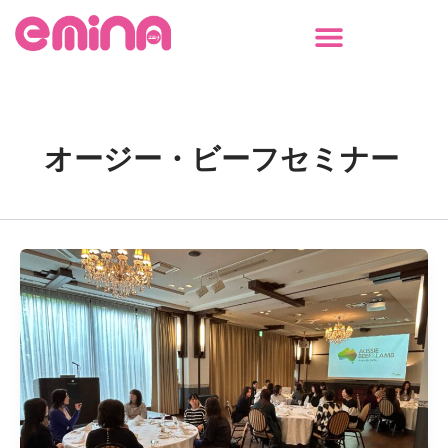
内
容
を
ス
キ
ッ
オージー・ビーフセミナー
プ