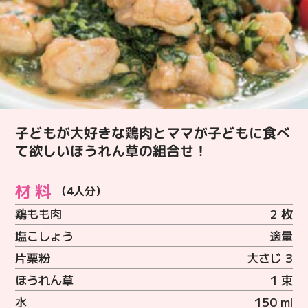
子どもが大好きな鶏肉とママが子どもに食べ
て欲しいほうれん草の組合せ！
材料
（4人分）
鶏もも肉
2 枚
塩こしょう
適量
片栗粉
大さじ 3
ほうれん草
1 束
水
150 ml