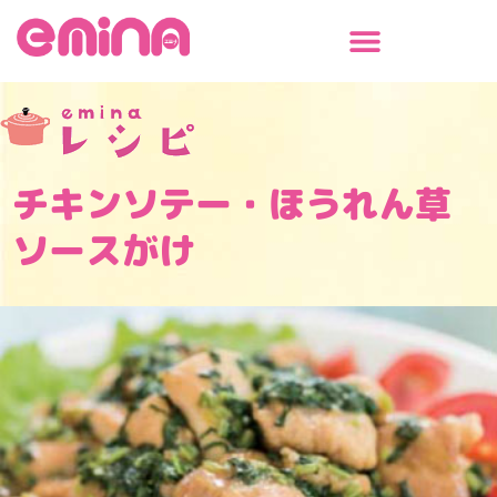
内
容
を
ス
キ
ッ
プ
チキンソテー・ほうれん草
ソースがけ