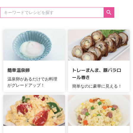
Search Button
Search
for:
簡単温泉卵
トレーまんま、豚バラロ
ール巻き
温泉卵があるだけでお料理
がグレードアップ！
簡単なのに豪華に見える！