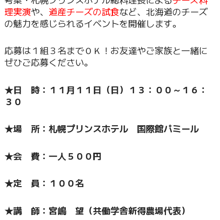
理実演
や、
道産チーズの試食
など、北海道のチーズ
の魅力を感じられるイベントを開催します。
応募は１組３名までＯＫ！お友達やご家族と一緒に
ぜひご応募ください。
★日 時：１１月１１日（日）１３：００～１６：
３０
★場 所：札幌プリンスホテル 国際館パミール
★会 費：一人５００円
★定 員：１００名
★講 師：宮嶋 望（共働学舎新得農場代表）