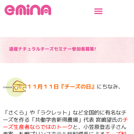
内
容
を
ス
キ
ッ
プ
道産ナチュラルチーズセミナー参加者募集!
１１月１１日『チーズの日』
にちなみ、
「さくら」や「ラクレット」など全国的に有名なチ
ーズを作る「共働学舎新得農場」代表 宮嶋望氏の
チ
ーズ生産者ならではのトーク
と、小笠原登志子さん
考案・札幌プリンスホテル総料理長による
チーズ料