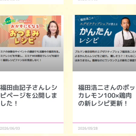
福田由記子さんレシ
福田浩二さんのポッ
ピページを公開しま
カレモン100×鶏肉
した！
の新レシピ更新！
2026/06/03
2026/05/28