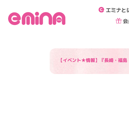
内
エミナと
容
を
会
ス
キ
ッ
プ
【イベント★情報】『長崎・福島