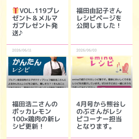
VOL.119プレ
福田由記子さん
ゼント＆メルマ
レシピページを
ガプレゼント発
公開しました！
送♪
2026/06/11
2026/06/03
福田浩二さんの
4月号から熊谷し
ポッカレモン
のぶさんがレシ
100×鶏肉の新レ
ピコーナー担当
シピ更新！
となります。