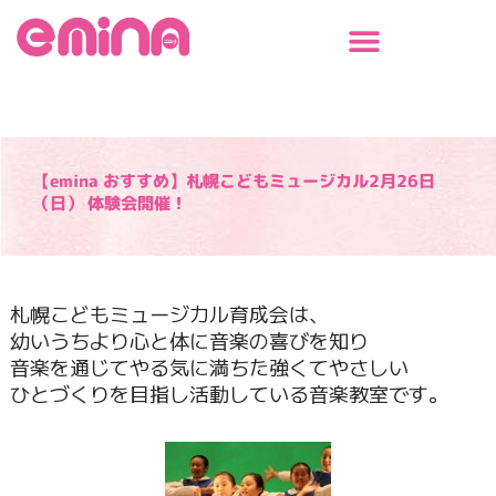
内
容
を
ス
キ
ッ
プ
【emina おすすめ】札幌こどもミュージカル2月26日
（日） 体験会開催！
札幌こどもミュージカル育成会は、
幼いうちより心と体に音楽の喜びを知り
音楽を通じてやる気に満ちた強くてやさしい
ひとづくりを目指し活動している音楽教室です。