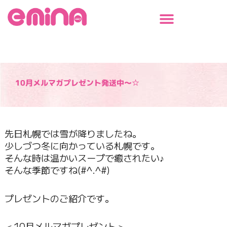
内
容
を
ス
キ
ッ
プ
10月メルマガプレゼント発送中～☆
先日札幌では雪が降りましたね。
少しづつ冬に向かっている札幌です。
そんな時は温かいスープで癒されたい♪
そんな季節ですね(#^.^#)
プレゼントのご紹介です。
＜10月メルマガプレゼント＞