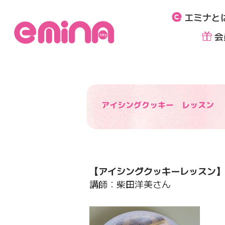
内
エミナと
容
を
会
ス
キ
ッ
プ
アイシングクッキー レッスン
【アイシングクッキーレッスン】
講師：柴田洋美さん