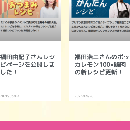
福田由記子さんレシ
福田浩二さんのポッ
ピページを公開しま
カレモン100×鶏肉
した！
の新レシピ更新！
2026/06/03
2026/05/28