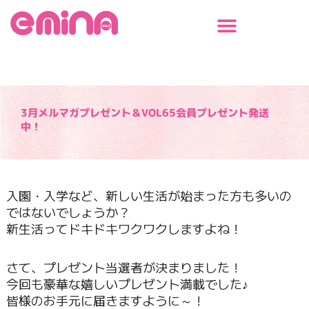
内
容
を
ス
キ
ッ
プ
3月メルマガプレゼント＆VOL65会員プレゼント発送
中！
入園・入学など、新しい生活が始まった方も多いの
ではないでしょうか？
新生活ってドキドキワクワクしますよね！
さて、プレゼント当選者が決まりました！
今回も豪華な嬉しいプレゼント満載でした♪
皆様のお手元に届きますように～！