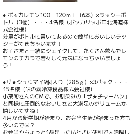
● ポッカレモン100 120ｍｌ（6本）×ラッシーボ
トル（3個）・・・4名様（ポッカサッポロ北海道株
式会社様）
分量がボトルに書いてあるので簡単においしいラッ
シーができちゃいます！
お子さまと一緒にシェイクして、たくさん飲んでレ
モンのチカラで若々しく元気になっちゃいましょ
う！
●ザ★シュウマイ9個入り（288ｇ）×3パック・・・
15名様（味の素冷凍食品株式会社様）
小栗旬さんのCMで、お馴染みの「ザ★チャーハン」
と同様に圧倒的なおいしさと大満足のボリュームが
嬉しいですね！
4月から新学期が始まり、お弁当生活が始まった方も
多いのでは？
お弁当やちょっと1品足したいときに便利で大活躍し