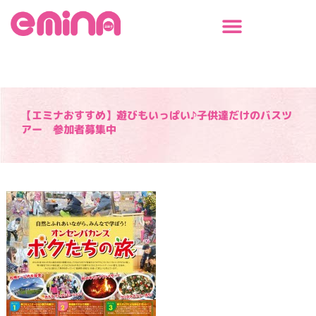
内
容
を
ス
キ
ッ
プ
【エミナおすすめ】遊びもいっぱい♪子供達だけのバスツ
アー 参加者募集中