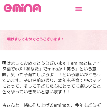
内
容
を
ス
キ
ッ
プ
明けましておめでとうございます！
明けましておめでとうございます！eminaとはアイ
ヌ語でeが
「あなた」でminaが「笑う」という意
味。笑って子育てしよう
よ！！という思いがこもっ
ています。その名前の通り、本年も子育
て中のママ
にとって、そして子どもたちにとっても楽しいこと
色々
やっていきたいと思います！！
皆さんと一緒に作り上げるeminaを、今年もどうぞ