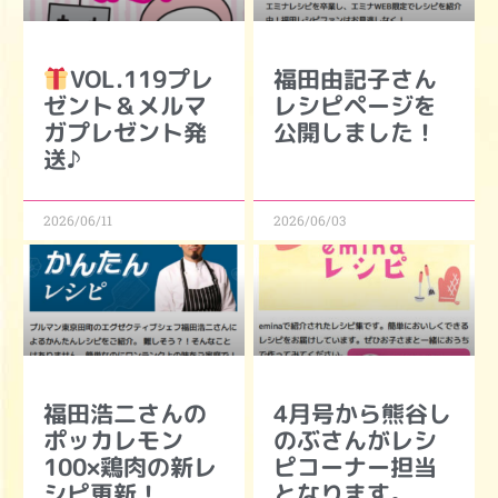
VOL.119プレ
福田由記子さん
ゼント＆メルマ
レシピページを
ガプレゼント発
公開しました！
送♪
2026/06/11
2026/06/03
福田浩二さんの
4月号から熊谷し
ポッカレモン
のぶさんがレシ
100×鶏肉の新レ
ピコーナー担当
シピ更新！
となります。