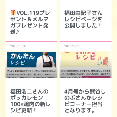
VOL.119プレ
福田由記子さん
ゼント＆メルマ
レシピページを
ガプレゼント発
公開しました！
送♪
2026/06/11
2026/06/03
福田浩二さんの
4月号から熊谷し
ポッカレモン
のぶさんがレシ
100×鶏肉の新レ
ピコーナー担当
シピ更新！
となります。