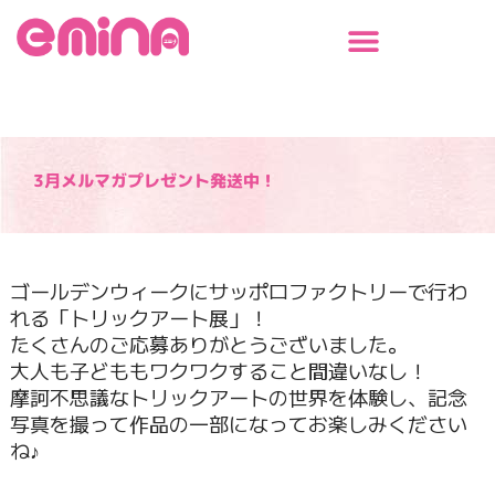
内
容
を
ス
キ
ッ
プ
3月メルマガプレゼント発送中！
ゴールデンウィークにサッポロファクトリーで行わ
れる「トリックアート展」！
たくさんのご応募ありがとうございました。
大人も子どももワクワクすること間違いなし！
摩訶不思議なトリックアートの世界を体験し、記念
写真を撮って作品の一部になってお楽しみください
ね♪